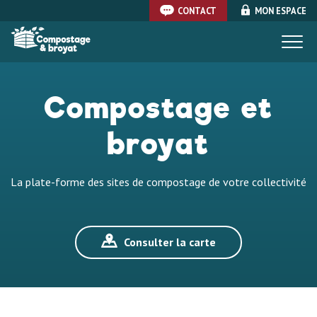
CONTACT
MON ESPACE
Togg
Aller
navi
au
Compostage et
contenu
principal
broyat
La plate-forme des sites de compostage de votre collectivité
Consulter la carte